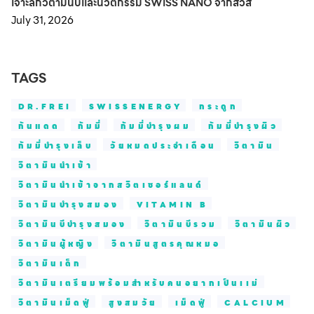
เจาะลึกวิตามินบีและนวัตกรรม SWISS NANO จากสวิส
July 31, 2026
TAGS
DR.FREI
SWISSENERGY
กระดูก
กันแดด
กัมมี่
กัมมี่บำรุงผม
กัมมี่บำรุงผิว
กัมมี่บำรุงเล็บ
วัยหมดประจำเดือน
วิตามิน
วิตามินนำเข้า
วิตามินนำเข้าจากสวิตเซอร์แลนด์
วิตามินบำรุงสมอง
VITAMIN B
วิตามินบีบำรุงสมอง
วิตามินบีรวม
วิตามินผิว
วิตามินผู้หญิง
วิตามินสูตรคุณหมอ
วิตามินเด็ก
วิตามินเตรียมพร้อมสำหรับคนอยากเป็นเเม่
วิตามินเม็ดฟู่
สูงสมวัย
เม็ดฟู่
CALCIUM