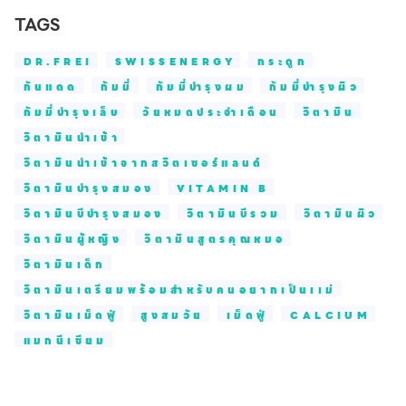
TAGS
DR.FREI
SWISSENERGY
กระดูก
กันแดด
กัมมี่
กัมมี่บำรุงผม
กัมมี่บำรุงผิว
กัมมี่บำรุงเล็บ
วัยหมดประจำเดือน
วิตามิน
วิตามินนำเข้า
วิตามินนำเข้าจากสวิตเซอร์แลนด์
วิตามินบำรุงสมอง
VITAMIN B
วิตามินบีบำรุงสมอง
วิตามินบีรวม
วิตามินผิว
วิตามินผู้หญิง
วิตามินสูตรคุณหมอ
วิตามินเด็ก
วิตามินเตรียมพร้อมสำหรับคนอยากเป็นเเม่
วิตามินเม็ดฟู่
สูงสมวัย
เม็ดฟู่
CALCIUM
แมกนีเซียม