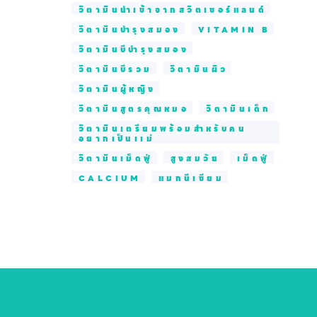
วิตามินนำเข้าจากสวิตเซอร์แลนด์
วิตามินบำรุงสมอง
VITAMIN B
วิตามินบีบำรุงสมอง
วิตามินบีรวม
วิตามินผิว
วิตามินผู้หญิง
วิตามินสูตรคุณหมอ
วิตามินเด็ก
วิตามินเตรียมพร้อมสำหรับคน
อยากเป็นเเม่
วิตามินเม็ดฟู่
สูงสมวัย
เม็ดฟู่
CALCIUM
แมกนีเซียม