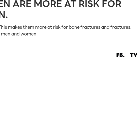
 ARE MORE AT RISK FOR
N.
This makes them more at risk for bone fractures and fractures.
oth men and women
FB.
TW