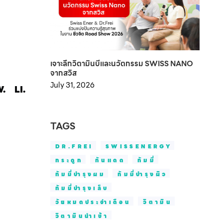
เจาะลึกวิตามินบีและนวัตกรรม SWISS NANO
จากสวิส
July 31, 2026
.
LI.
TAGS
DR.FREI
SWISSENERGY
กระดูก
กันแดด
กัมมี่
กัมมี่บำรุงผม
กัมมี่บำรุงผิว
กัมมี่บำรุงเล็บ
วัยหมดประจำเดือน
วิตามิน
วิตามินนำเข้า