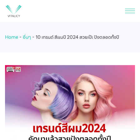
Home
อื่นๆ
10 เทรนด์ สีผมปี 2024 สวยเป๊ะ ปังตลอดทั้งปี