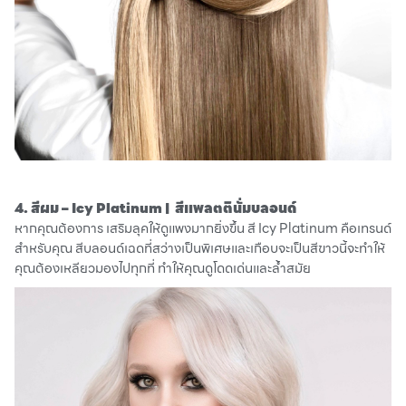
4. สีผม – Icy Platinum | สีแพลตตินั่มบลอนด์
หากคุณต้องการ เสริมลุคให้ดูแพงมากยิ่งขึ้น สี Icy Platinum คือเทรนด์
สำหรับคุณ สีบลอนด์เฉดที่สว่างเป็นพิเศษและเกือบจะเป็นสีขาวนี้จะทำให้
คุณต้องเหลียวมองไปทุกที่ ทำให้คุณดูโดดเด่นและล้ำสมัย