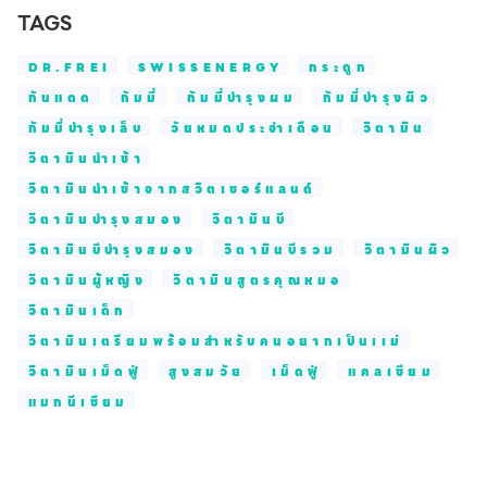
TAGS
DR.FREI
SWISSENERGY
กระดูก
กันแดด
กัมมี่
กัมมี่บำรุงผม
กัมมี่บำรุงผิว
กัมมี่บำรุงเล็บ
วัยหมดประจำเดือน
วิตามิน
วิตามินนำเข้า
วิตามินนำเข้าจากสวิตเซอร์แลนด์
วิตามินบำรุงสมอง
วิตามินบี
วิตามินบีบำรุงสมอง
วิตามินบีรวม
วิตามินผิว
วิตามินผู้หญิง
วิตามินสูตรคุณหมอ
วิตามินเด็ก
วิตามินเตรียมพร้อมสำหรับคนอยากเป็นเเม่
วิตามินเม็ดฟู่
สูงสมวัย
เม็ดฟู่
แคลเซียม
แมกนีเซียม