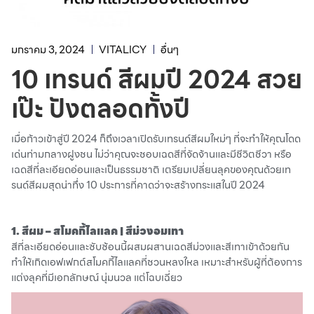
มกราคม 3, 2024
VITALICY
อื่นๆ
10 เทรนด์ สีผมปี 2024 สวย
เป๊ะ ปังตลอดทั้งปี
เมื่อก้าวเข้าสู่ปี 2024 ก็ถึงเวลาเปิดรับเทรนด์สีผมใหม่ๆ ที่จะทำให้คุณโดด
เด่นท่ามกลางฝูงชน ไม่ว่าคุณจะชอบเฉดสีที่จัดจ้านและมีชีวิตชีวา หรือ
เฉดสีที่ละเอียดอ่อนและเป็นธรรมชาติ เตรียมเปลี่ยนลุคของคุณด้วยเท
รนด์สีผมสุดน่าทึ่ง 10 ประการที่คาดว่าจะสร้างกระแสในปี 2024
1. สีผม – สโมคกี้ไลแลค | สีม่วงอมเทา
สีที่ละเอียดอ่อนและซับซ้อนนี้ผสมผสานเฉดสีม่วงและสีเทาเข้าด้วยกัน
ทำให้เกิดเอฟเฟกต์สโมคกี้ไลแลคที่ชวนหลงใหล เหมาะสำหรับผู้ที่ต้องการ
แต่งลุคที่มีเอกลักษณ์ นุ่มนวล แต่โฉบเฉี่ยว