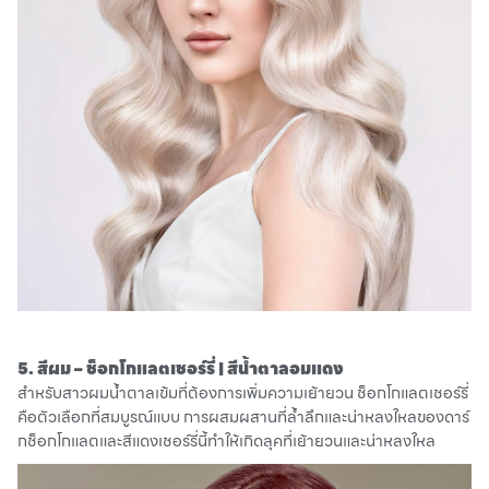
5. สีผม – ช็อกโกแลตเชอร์รี่ | สีน้ำตาลอมแดง
สำหรับสาวผมน้ำตาลเข้มที่ต้องการเพิ่มความเย้ายวน ช็อกโกแลตเชอร์รี่
คือตัวเลือกที่สมบูรณ์แบบ การผสมผสานที่ล้ำลึกและน่าหลงใหลของดาร์
กช็อกโกแลตและสีแดงเชอร์รี่นี้ทำให้เกิดลุคที่เย้ายวนและน่าหลงใหล