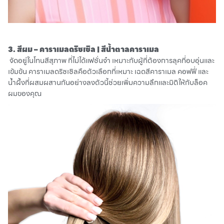
3. สีผม – คาราเมลดริซเซิล | สีน้ำตาลคาราเมล
จัดอยู่ในโทนสีสุภาพ ที่ไม่ได้แฟชั่นจ๋า เหมาะกับผู้ที่ต้องการลุคที่อบอุ่นและ
เข้มข้น คาราเมลดริซเซิลคือตัวเลือกที่เหมาะ เฉดสีคาราเมล คอฟฟี่ และ
น้ำผึ้งที่ผสมผสานกันอย่างลงตัวนี้ช่วยเพิ่มความลึกและมิติให้กับล็อค
ผมของคุณ