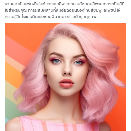
หากคุณเป็นแฟนพันธุ์แท้ของเฉดสีพาสเทล บลัชออนสีพาสเทลจะเป็นสีที่
ใช่สำหรับคุณ การผสมผสานที่ละเอียดอ่อนของโทนสีชมพูและพีชนี้ ให้
ความรู้สึกโรแมนติกและชวนฝัน เหมาะสำหรับทุกฤดูกาล