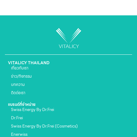
VITALICY THAILAND
เกี่ยวกับเรา
ข่าว/กิจกรรม
บทความ
ติดต่อเรา
แบรนด์ที่จำหน่าย
Swiss Energy By Dr.Frei
Dr.Frei
Swiss Energy By Dr.Frei (Cosmetics)
Enerwiss