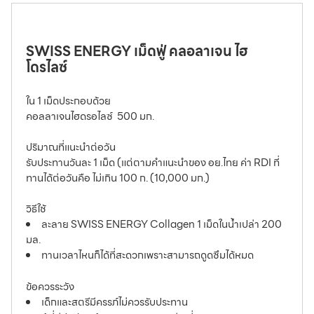
SWISS ENERGY เม็ดฟู่ คลอลาเจน ไฮ
โดรไลซ์
ใน 1 เม็ดประกอบด้วย
คอลลาเจนไฮดรอไลซ์ 500 มก.
ปริมาณที่แนะนำต่อวัน
รับประทานวันละ 1 เม็ด (แต่ตามคำแนะนำของ อย.ไทย ค่า RDI ที่
ทานได้ต่อวันคือ ไม่เกิน 100 ก. (10,000 มก.)
วิธีใช้
ละลาย SWISS ENERGY Collagen 1 เม็ดในน้ำเปล่า 200
มล.
ทานเวลาไหนก็ได้ที่สะดวกเพราะสามารถดูดซึมได้หมด
ข้อควรระวัง
เด็กและสตรีมีครรภ์ไม่ควรรับประทาน