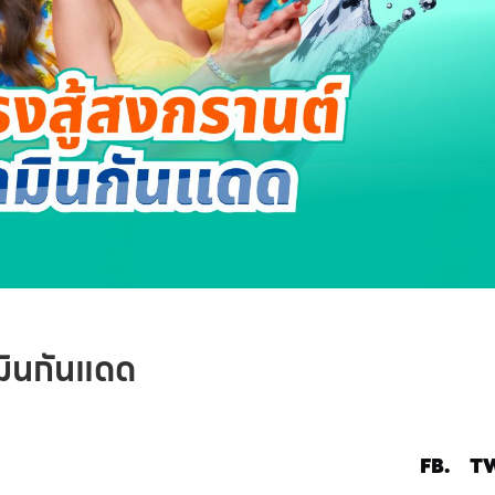
ามินกันแดด
FB.
TW