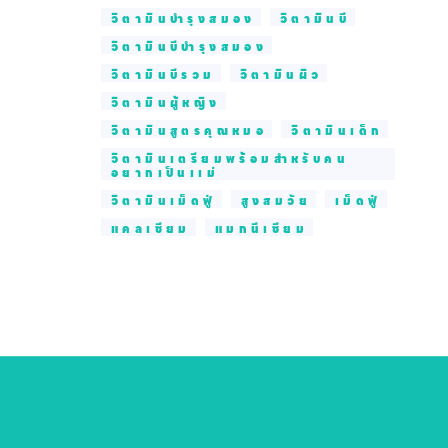
วิตามินบำรุงสมอง
วิตามินบี
วิตามินบีบำรุงสมอง
วิตามินบีรวม
วิตามินผิว
วิตามินผู้หญิง
วิตามินสูตรคุณหมอ
วิตามินเด็ก
วิตามินเตรียมพร้อมสำหรับคน
อยากเป็นเเม่
วิตามินเม็ดฟู่
สูงสมวัย
เม็ดฟู่
แคลเซียม
แมกนีเซียม