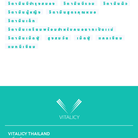
วิตามินบีบำรุงสมอง
วิตามินบีรวม
วิตามินผิว
วิตามินผู้หญิง
วิตามินสูตรคุณหมอ
วิตามินเด็ก
วิตามินเตรียมพร้อมสำหรับคนอยากเป็นเเม่
วิตามินเม็ดฟู่
สูงสมวัย
เม็ดฟู่
แคลเซียม
แมกนีเซียม
VITALICY THAILAND