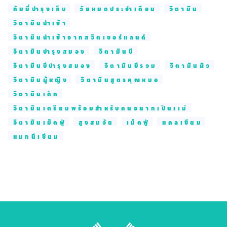
กัมมี่บำรุงเล็บ
วัยหมดประจำเดือน
วิตามิน
วิตามินนำเข้า
วิตามินนำเข้าจากสวิตเซอร์แลนด์
วิตามินบำรุงสมอง
วิตามินบี
วิตามินบีบำรุงสมอง
วิตามินบีรวม
วิตามินผิว
วิตามินผู้หญิง
วิตามินสูตรคุณหมอ
วิตามินเด็ก
วิตามินเตรียมพร้อมสำหรับคนอยากเป็นเเม่
วิตามินเม็ดฟู่
สูงสมวัย
เม็ดฟู่
แคลเซียม
แมกนีเซียม