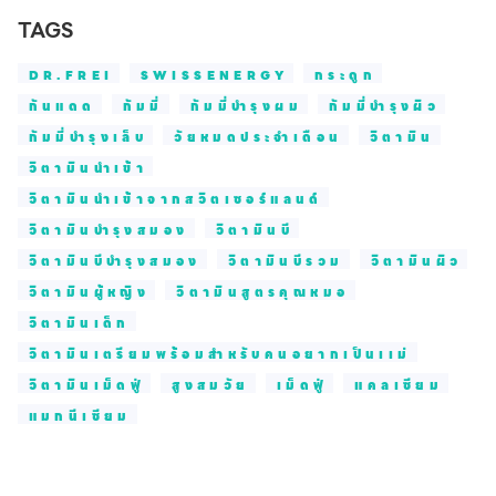
TAGS
DR.FREI
SWISSENERGY
กระดูก
กันแดด
กัมมี่
กัมมี่บำรุงผม
กัมมี่บำรุงผิว
กัมมี่บำรุงเล็บ
วัยหมดประจำเดือน
วิตามิน
วิตามินนำเข้า
วิตามินนำเข้าจากสวิตเซอร์แลนด์
วิตามินบำรุงสมอง
วิตามินบี
วิตามินบีบำรุงสมอง
วิตามินบีรวม
วิตามินผิว
วิตามินผู้หญิง
วิตามินสูตรคุณหมอ
วิตามินเด็ก
วิตามินเตรียมพร้อมสำหรับคนอยากเป็นเเม่
วิตามินเม็ดฟู่
สูงสมวัย
เม็ดฟู่
แคลเซียม
แมกนีเซียม