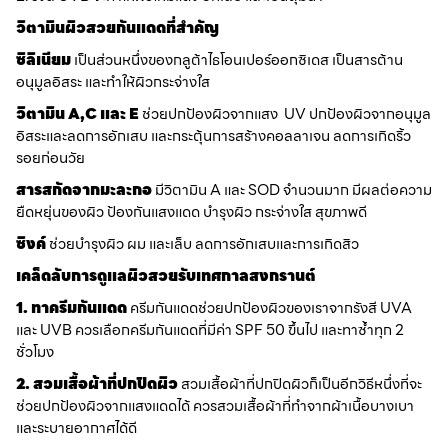
วิตามินผิวสวยกันแดดที่สำคัญ
ซิลิเนียม
เป็นส่วนหนึ่งของกลูต้าไธโอนเปอร์ออกซิเดส เป็นสารต้าน
อนุมูลอิสระ และทำให้ผิวกระจ่างใส
วิตามิน A,C และ E
ช่วยปกป้องผิวจากแสง UV ปกป้องผิวจากอนุมูล
อิสระและลดการอักเสบ และกระตุ้นการสร้างคอลลาเจน ลดการเกิดริ้ว
รอยก่อนวัย
สารสกัดจากมะละกอ
มีวิตามิน A และ SOD จำนวนมาก มีผลต่อความ
ยืดหยุ่นของผิว ป้องกันแสงแดด บำรุงผิว กระจ่างใส สุขภาพดี
ซิงค์
ช่วยบำรุงผิว ผม และเล็บ ลดการอักเสบและการเกิดสิว
เคล็ดลับการดูแลผิวสวยรับเทศกาลสงกรานต์
1. ทาครีมกันแดด
ครีมกันแดดช่วยปกป้องผิวของเราจากรังสี UVA
และ UVB ควรเลือกครีมกันแดดที่มีค่า SPF 50 ขึ้นไป และทาซ้ำทุก 2
ชั่วโมง
2. สวมเสื้อผ้าที่ปกปิดผิว
สวมเสื้อผ้าที่ปกปิดผิวก็เป็นอีกวิธีหนึ่งที่จะ
ช่วยปกป้องผิวจากแสงแดดได้ ควรสวมเสื้อผ้าที่ทำจากผ้าเนื้อบางเบา
และระบายอากาศได้ดี