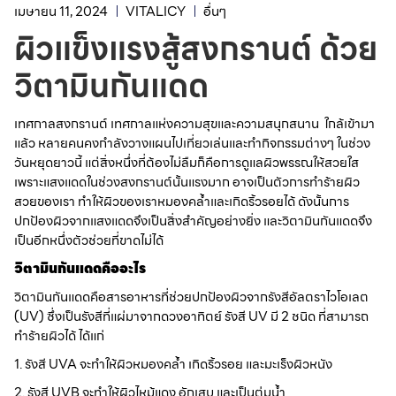
เมษายน 11, 2024
VITALICY
อื่นๆ
ผิวแข็งแรงสู้สงกรานต์ ด้วย
วิตามินกันแดด
เทศกาลสงกรานต์ เทศกาลแห่งความสุขและความสนุกสนาน ใกล้เข้ามา
แล้ว หลายคนคงกำลังวางแผนไปเที่ยวเล่นและทำกิจกรรมต่างๆ ในช่วง
วันหยุดยาวนี้ แต่สิ่งหนึ่งที่ต้องไม่ลืมก็คือการดูแลผิวพรรณให้สวยใส
เพราะแสงแดดในช่วงสงกรานต์นั้นแรงมาก อาจเป็นตัวการทำร้ายผิว
สวยของเรา ทำให้ผิวของเราหมองคล้ำและเกิดริ้วรอยได้ ดังนั้นการ
ปกป้องผิวจากแสงแดดจึงเป็นสิ่งสำคัญอย่างยิ่ง และวิตามินกันแดดจึง
เป็นอีกหนึ่งตัวช่วยที่ขาดไม่ได้
วิตามินกันแดดคืออะไร
วิตามินกันแดดคือสารอาหารที่ช่วยปกป้องผิวจากรังสีอัลตราไวโอเลต
(UV) ซึ่งเป็นรังสีที่แผ่มาจากดวงอาทิตย์ รังสี UV มี 2 ชนิด ที่สามารถ
ทำร้ายผิวได้ ได้แก่
1. รังสี UVA จะทำให้ผิวหมองคล้ำ เกิดริ้วรอย และมะเร็งผิวหนัง
2. รังสี UVB จะทำให้ผิวไหม้แดง อักเสบ และเป็นตุ่มน้ำ