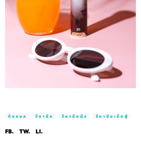
กันแดด
วิตามิน
วิตามินผิว
วิตามินเม็ดฟู่
FB.
TW.
LI.