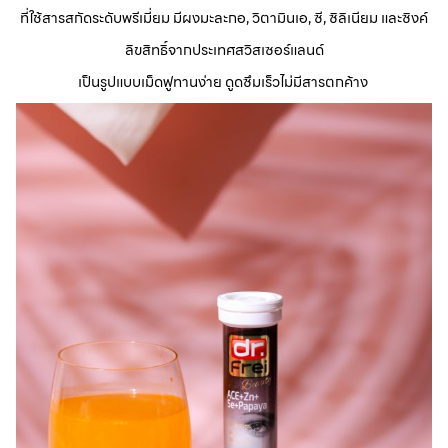
ที่ใช้สารสกัดระดับพรีเมี่ยม มีผงมะละกอ, วิตามินเอ, ซี, ซิลิเนียม และซิงค์
ลิขสิทธิ์จากประเทศสวิสเซอร์แลนด์
เป็นรูปแบบเม็ดฟูทานง่าย ดูดซึมเร็วไม่มีสารตกค้าง