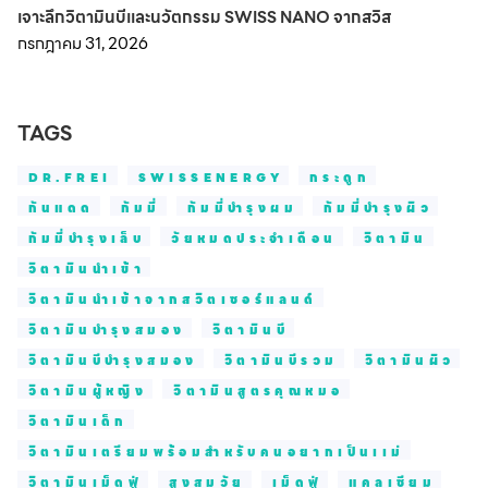
เจาะลึกวิตามินบีและนวัตกรรม SWISS NANO จากสวิส
กรกฎาคม 31, 2026
TAGS
DR.FREI
SWISSENERGY
กระดูก
กันแดด
กัมมี่
กัมมี่บำรุงผม
กัมมี่บำรุงผิว
กัมมี่บำรุงเล็บ
วัยหมดประจำเดือน
วิตามิน
วิตามินนำเข้า
วิตามินนำเข้าจากสวิตเซอร์แลนด์
วิตามินบำรุงสมอง
วิตามินบี
วิตามินบีบำรุงสมอง
วิตามินบีรวม
วิตามินผิว
วิตามินผู้หญิง
วิตามินสูตรคุณหมอ
วิตามินเด็ก
วิตามินเตรียมพร้อมสำหรับคนอยากเป็นเเม่
วิตามินเม็ดฟู่
สูงสมวัย
เม็ดฟู่
แคลเซียม