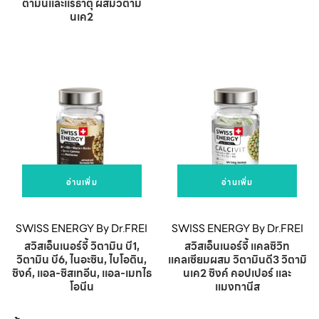
ตามินเเละเเร่ธาตุ ผสมวิตามิ
นเค2
อ่านเพิ่ม
อ่านเพิ่ม
SWISS ENERGY By Dr.FREI
SWISS ENERGY By Dr.FREI
สวิสเอ็นเนอร์จี้ วิตามิน บี1,
สวิสเอ็นเนอร์จี้ แคลซิวิท
วิตามิน บี6, ไนอะซิน, ไบโอติน,
แคลเซียมผสม วิตามินดี3 วิตามิ
ซิงค์, แอล-ซิสเทอีน, แอล-เมทไธ
นเค2 ซิงค์ คอปเปอร์ และ
โอนีน
แมงกานีส