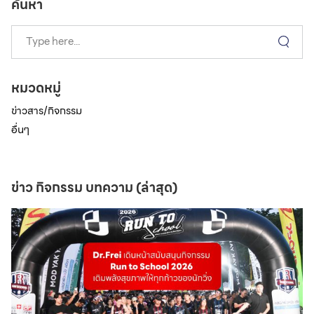
ค้นหา
หมวดหมู่
ข่าวสาร/กิจกรรม
อื่นๆ
ข่าว กิจกรรม บทความ (ล่าสุด)