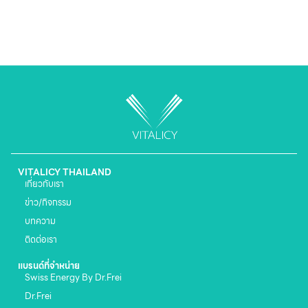
VITALICY THAILAND
เกี่ยวกับเรา
ข่าว/กิจกรรม
บทความ
ติดต่อเรา
แบรนด์ที่จำหน่าย
Swiss Energy By Dr.Frei
Dr.Frei