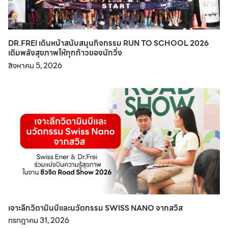
DR.FREI เดินหน้าสนับสนุนกิจกรรม RUN TO SCHOOL 2026
เติมพลังสุขภาพให้ทุกก้าวของนักวิ่ง
สิงหาคม 5, 2026
เจาะลึกวิตามินบีและนวัตกรรม SWISS NANO จากสวิส
กรกฎาคม 31, 2026