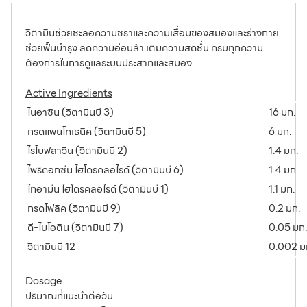
วิตามินช่วยชะลอความชราและความเสื่อมของสมองและร่างกาย
ช่วยฟื้นบำรุง ลดความอ่อนล้า เติมความสดชื่น ครบทุกความ
ต้องการในการดูแลระบบประสาทและสมอง
Active Ingredients
ไนอาซิน (วิตามินบี 3)
16 มก.
กรดแพนโทเธนิค (วิตามินบี 5)
6 มก.
ไรโบฟลาวิน (วิตามินบี 2)
1.4 มก.
ไพริดอกซีน ไฮโดรคลอไรด์ (วิตามินบี 6)
1.4 มก.
ไทอามีน ไฮโดรคลอไรด์ (วิตามินบี 1)
1.1 มก.
กรดโฟลิค (วิตามินบี 9)
0.2 มก.
ดี-ไบโอติน (วิตามินบี 7)
0.05 มก.
วิตามินบี 12
0.002 ม
Dosage
ปริมาณที่แนะนำต่อวัน