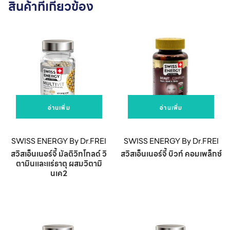
สินค้าที่เกี่ยวข้อง
อ่านเพิ่ม
อ่านเพิ่ม
SWISS ENERGY By Dr.FREI
SWISS ENERGY By Dr.FREI
สวิสเอ็นเนอร์จี้ มัลติวิทโกลด์ วิ
สวิสเอ็นเนอร์จี้ บิวท์ คอมเพล็กซ์
ตามินเเละเเร่ธาตุ ผสมวิตามิ
นเค2