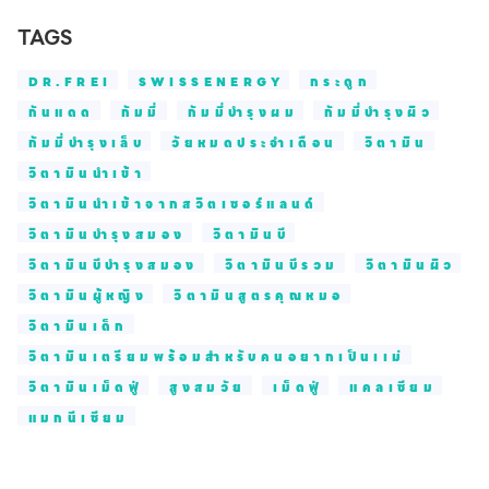
TAGS
DR.FREI
SWISSENERGY
กระดูก
กันแดด
กัมมี่
กัมมี่บำรุงผม
กัมมี่บำรุงผิว
กัมมี่บำรุงเล็บ
วัยหมดประจำเดือน
วิตามิน
วิตามินนำเข้า
วิตามินนำเข้าจากสวิตเซอร์แลนด์
วิตามินบำรุงสมอง
วิตามินบี
วิตามินบีบำรุงสมอง
วิตามินบีรวม
วิตามินผิว
วิตามินผู้หญิง
วิตามินสูตรคุณหมอ
วิตามินเด็ก
วิตามินเตรียมพร้อมสำหรับคนอยากเป็นเเม่
วิตามินเม็ดฟู่
สูงสมวัย
เม็ดฟู่
แคลเซียม
แมกนีเซียม