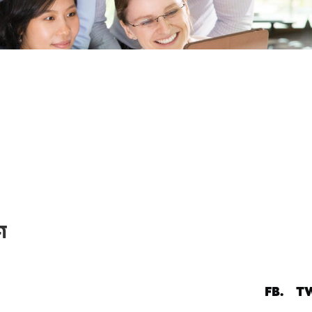
ิศ
FB.
TW