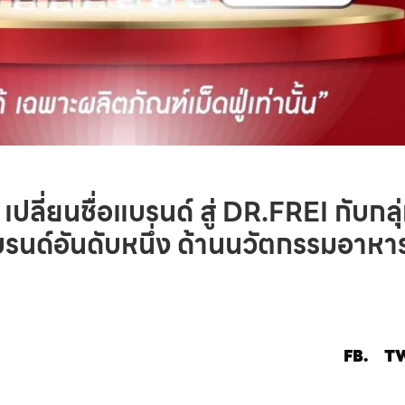
่ยนชื่อแบรนด์ สู่ DR.FREI กับกลุ
นแบรนด์อันดับหนึ่ง ด้านนวัตกรรมอาหา
FB.
TW